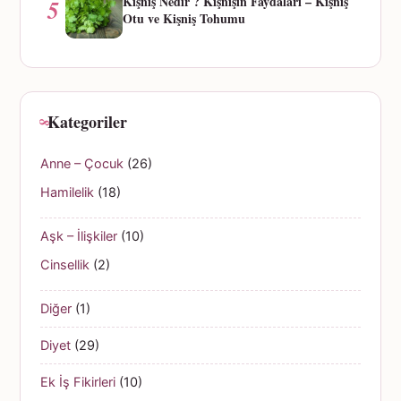
Kişniş Nedir ? Kişnişin Faydaları – Kişniş
5
Otu ve Kişniş Tohumu
Kategoriler
Anne – Çocuk
(26)
Hamilelik
(18)
Aşk – İlişkiler
(10)
Cinsellik
(2)
Diğer
(1)
Diyet
(29)
Ek İş Fikirleri
(10)