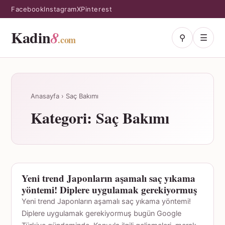
Facebook
Instagram
X
Pinterest
Kadin
8
⚲
☰
.com
Anasayfa
›
Saç Bakımı
Kategori:
Saç Bakımı
Yeni trend Japonların aşamalı saç yıkama
SAÇ BAKIMI
yöntemi! Diplere uygulamak gerekiyormuş
Yeni trend Japonların aşamalı saç yıkama yöntemi!
Diplere uygulamak gerekiyormuş bugün Google