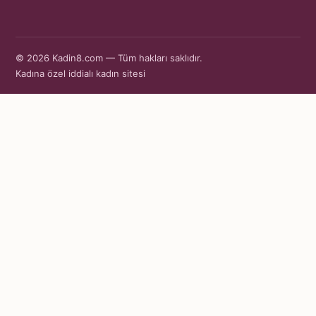
© 2026 Kadin8.com — Tüm hakları saklıdır.
Kadına özel iddialı kadın sitesi