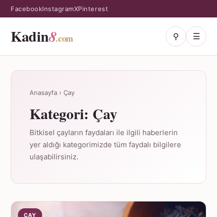
Facebook
Instagram
X
Pinterest
Kadin
8
⚲
☰
.com
Anasayfa
›
Çay
Kategori:
Çay
Bitkisel çayların faydaları ile ilgili haberlerin
yer aldığı kategorimizde tüm faydalı bilgilere
ulaşabilirsiniz.
ÇAY