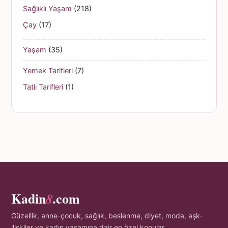
Sağlıklı Yaşam
(218)
Çay
(17)
Yaşam
(35)
Yemek Tarifleri
(7)
Tatlı Tarifleri
(1)
Kadin
.com
8
Güzellik, anne-çocuk, sağlık, beslenme, diyet, moda, aşk-
ilişkiler ve kadın yaşamına dair en özel konular.