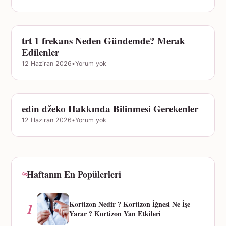
trt 1 frekans Neden Gündemde? Merak
GÜNDEM
Edilenler
12 Haziran 2026
•
Yorum yok
edin džeko Hakkında Bilinmesi Gerekenler
GÜNDEM
12 Haziran 2026
•
Yorum yok
Haftanın En Popülerleri
Kortizon Nedir ? Kortizon İğnesi Ne İşe
1
Yarar ? Kortizon Yan Etkileri