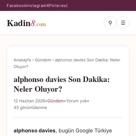
Facebook
Instagram
X
Pinterest
Kadin
8
⚲
☰
.com
Anasayfa
›
Gündem
›
alphonso davies Son Dakika: Neler
Oluyor?
alphonso davies Son Dakika:
Neler Oluyor?
12 Haziran 2026
•
Gündem
•
Yorum yok
•
45 görüntülenme
alphonso davies
, bugün Google Türkiye