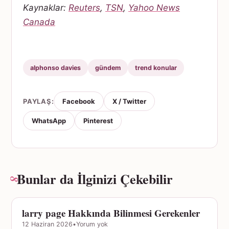
Kaynaklar:
Reuters
,
TSN
,
Yahoo News
Canada
alphonso davies
gündem
trend konular
PAYLAŞ:
Facebook
X / Twitter
WhatsApp
Pinterest
Bunlar da İlginizi Çekebilir
larry page Hakkında Bilinmesi Gerekenler
GÜNDEM
12 Haziran 2026
•
Yorum yok