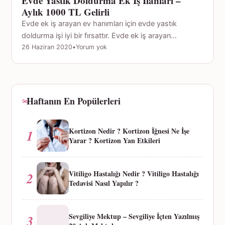
Evde Yastık Doldurma Ek İş İlanları –
Aylık 1000 TL Gelirli
Evde ek iş arayan ev hanımları için evde yastık
doldurma işi iyi bir fırsattır. Evde ek iş arayan…
26 Haziran 2020
•
Yorum yok
Haftanın En Popülerleri
Kortizon Nedir ? Kortizon İğnesi Ne İşe
1
Yarar ? Kortizon Yan Etkileri
Vitiligo Hastalığı Nedir ? Vitiligo Hastalığı
2
Tedavisi Nasıl Yapılır ?
Sevgiliye Mektup – Sevgiliye İçten Yazılmış
3