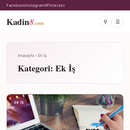
Facebook
Instagram
X
Pinterest
Kadin
8
⚲
☰
.com
Anasayfa
›
Ek İş
Kategori:
Ek İş
EK İŞ