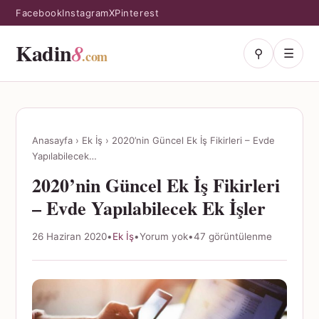
Facebook
Instagram
X
Pinterest
Kadin
8
⚲
☰
.com
Anasayfa
›
Ek İş
›
2020’nin Güncel Ek İş Fikirleri – Evde
Yapılabilecek…
2020’nin Güncel Ek İş Fikirleri
– Evde Yapılabilecek Ek İşler
26 Haziran 2020
•
Ek İş
•
Yorum yok
•
47 görüntülenme