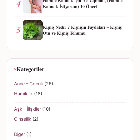
Hamile Kalmak için Ne Yapmalı, (Hamile
4
Kalmak İstiyorum) 10 Öneri
Kişniş Nedir ? Kişnişin Faydaları – Kişniş
5
Otu ve Kişniş Tohumu
Kategoriler
Anne – Çocuk
(26)
Hamilelik
(18)
Aşk – İlişkiler
(10)
Cinsellik
(2)
Diğer
(1)