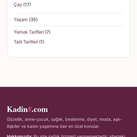
Çay
(17)
Yaşam
(35)
Yemek Tarifleri
(7)
Tatlı Tarifleri
(1)
Kadin
.com
8
Güzellik, anne-çocuk, sağlık, beslenme, diyet, moda, aşk-
ilişkiler ve kadın yaşamına dair en özel konular.
Hakkımızda:
Bu site sağlık hizmeti vermemektedir; sitedeki