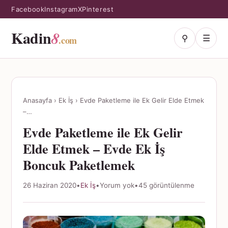
Facebook
Instagram
X
Pinterest
Kadin
8
⚲
☰
.com
Anasayfa
›
Ek İş
›
Evde Paketleme ile Ek Gelir Elde Etmek
–…
Evde Paketleme ile Ek Gelir
Elde Etmek – Evde Ek İş
Boncuk Paketlemek
26 Haziran 2020
•
Ek İş
•
Yorum yok
•
45 görüntülenme