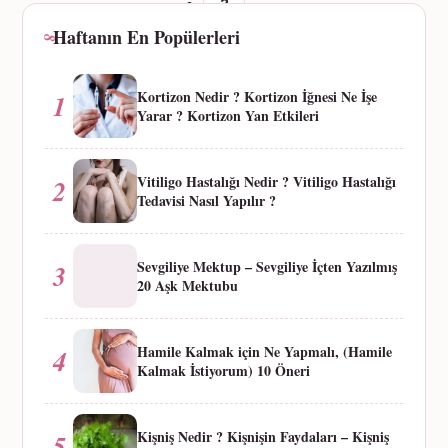
3
Haftanın En Popülerleri
4
→
Kortizon Nedir ? Kortizon İğnesi Ne İşe
1
Yarar ? Kortizon Yan Etkileri
Vitiligo Hastalığı Nedir ? Vitiligo Hastalığı
2
Tedavisi Nasıl Yapılır ?
Sevgiliye Mektup – Sevgiliye İçten Yazılmış
3
20 Aşk Mektubu
Hamile Kalmak için Ne Yapmalı, (Hamile
4
Kalmak İstiyorum) 10 Öneri
Kişniş Nedir ? Kişnişin Faydaları – Kişniş
5