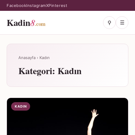
Facebook
Instagram
X
Pinterest
Kadin
8
⚲
☰
.com
Anasayfa
›
Kadın
Kategori:
Kadın
KADIN