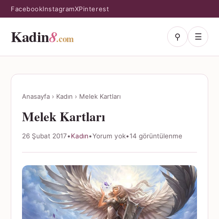
Facebook
Instagram
X
Pinterest
Kadin
8
⚲
☰
.com
Anasayfa
›
Kadın
›
Melek Kartları
Melek Kartları
26 Şubat 2017
•
Kadın
•
Yorum yok
•
14 görüntülenme