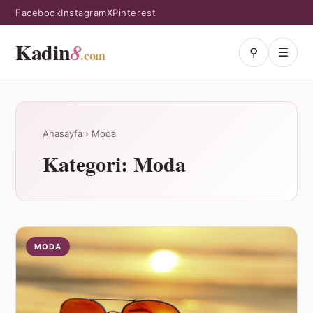
Facebook
Instagram
X
Pinterest
Kadin
8
⚲
☰
.com
Anasayfa
›
Moda
Kategori:
Moda
MODA