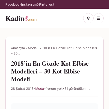
Facebook
Instagram
X
Pinterest
Kadin
8
⚲
☰
.com
Anasayfa
›
Moda
›
2018’in En Gözde Kot Elbise Modelleri
– 30…
2018’in En Gözde Kot Elbise
Modelleri – 30 Kot Elbise
Modeli
28 Şubat 2018
•
Moda
•
Yorum yok
•
51 görüntülenme