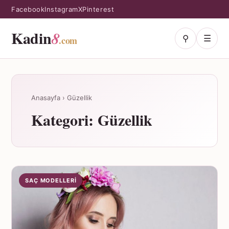
Facebook
Instagram
X
Pinterest
Kadin
8
⚲
☰
.com
Anasayfa
›
Güzellik
Kategori:
Güzellik
SAÇ MODELLERI