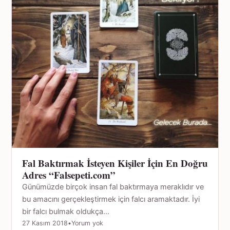
Fal Baktırmak İsteyen Kişiler İçin En Doğru
Adres “Falsepeti.com”
Günümüzde birçok insan fal baktırmaya meraklıdır ve
bu amacını gerçekleştirmek için falcı aramaktadır. İyi
bir falcı bulmak oldukça…
27 Kasım 2018
•
Yorum yok