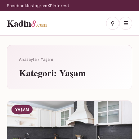
Facebook
Instagram
X
Pinterest
Kadin
8
⚲
☰
.com
Anasayfa
›
Yaşam
Kategori:
Yaşam
YAŞAM