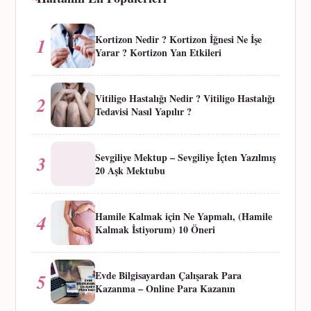
4
→
Kortizon Nedir ? Kortizon İğnesi Ne İşe
1
Yarar ? Kortizon Yan Etkileri
Vitiligo Hastalığı Nedir ? Vitiligo Hastalığı
2
Tedavisi Nasıl Yapılır ?
Sevgiliye Mektup – Sevgiliye İçten Yazılmış
3
20 Aşk Mektubu
Hamile Kalmak için Ne Yapmalı, (Hamile
4
Kalmak İstiyorum) 10 Öneri
Evde Bilgisayardan Çalışarak Para
5
Kazanma – Online Para Kazanın