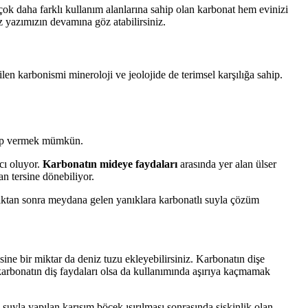
çok daha farklı kullanım alanlarına sahip olan karbonat hem evinizi
 yazımızın devamına göz atabilirsiniz.
en karbonismi mineroloji ve jeolojide de terimsel karşılığa sahip.
vap vermek mümkün.
mcı oluyor.
Karbonatın mideye faydaları
arasında yer alan ülser
n tersine dönebiliyor.
dıktan sonra meydana gelen yanıklara karbonatlı suyla çözüm
isine bir miktar da deniz tuzu ekleyebilirsiniz. Karbonatın dişe
e karbonatın diş faydaları olsa da kullanımında aşırıya kaçmamak
suyla yapılan karışım böcek ısırılması sonrasında şişkinlik olan