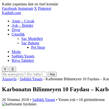
Kadın yaşamına dair en özel konular
Facebook
Instagram
X
Pinterest
Kadin
8
.com
Anne – Çocuk
Aşk – İlişkiler
Diyet
Güzellik
Saç Modelleri
Saç Bakımı
Pet Shop
Moda
Sağlıklı Yaşam
Rüya Tabirleri
⚲
☰
Ara
Anasayfa
›
Sağlıklı Yaşam
›
Karbonatın Bilinmeyen 10 Faydası – Kar
Karbonatın Bilinmeyen 10 Faydası – Karb
26 Temmuz 2018
•
Sağlıklı Yaşam
•
Yorum yok
•
18 görüntülenme