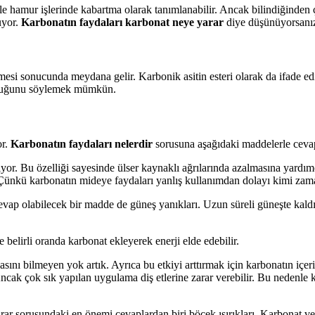
le hamur işlerinde kabartma olarak tanımlanabilir. Ancak bilindiğinden 
uyor.
Karbonatın faydaları karbonat neye yarar
diye düşünüyorsanız
esi sonucunda meydana gelir. Karbonik asitin esteri olarak da ifade edil
lduğunu söylemek mümkün.
or.
Karbonatın faydaları nelerdir
sorusuna aşağıdaki maddelerle ce
niyor. Bu özelliği sayesinde ülser kaynaklı ağrılarında azalmasına yardı
r. Çünkü karbonatın mideye faydaları yanlış kullanımdan dolayı kimi zama
evap olabilecek bir madde de güneş yanıkları. Uzun süreli güneşte kal
belirli oranda karbonat ekleyerek enerji elde edebilir.
asını bilmeyen yok artık. Ayrıca bu etkiyi arttırmak için karbonatın içer
. Ancak çok sık yapılan uygulama diş etlerine zarar verebilir. Bu nedenl
ar sorusundaki en önemi cevaplardan biri böcek ısırıkları. Karbonat ve 