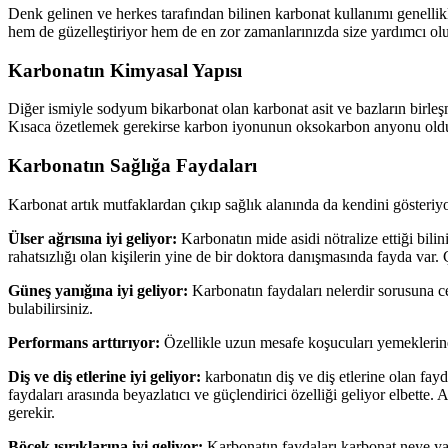
Denk gelinen ve herkes tarafından bilinen karbonat kullanımı genellik
hem de güzelleştiriyor hem de en zor zamanlarınızda size yardımcı ol
Karbonatın Kimyasal Yapısı
Diğer ismiyle sodyum bikarbonat olan karbonat asit ve bazların birleşm
Kısaca özetlemek gerekirse karbon iyonunun oksokarbon anyonu o
Karbonatın Sağlığa Faydaları
Karbonat artık mutfaklardan çıkıp sağlık alanında da kendini gösteriy
Ülser ağrısına iyi geliyor:
Karbonatın mide asidi nötralize ettiği bili
rahatsızlığı olan kişilerin yine de bir doktora danışmasında fayda va
Güneş yanığına iyi geliyor:
Karbonatın faydaları nelerdir sorusuna c
bulabilirsiniz.
Performans arttırıyor:
Özellikle uzun mesafe koşucuları yemeklerine 
Diş ve diş etlerine iyi geliyor:
karbonatın diş ve diş etlerine olan fayd
faydaları arasında beyazlatıcı ve güçlendirici özelliği geliyor elbette
gerekir.
Böcek ısırıklarına iyi geliyor:
Karbonatın faydaları karbonat neye yar