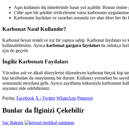
Aşırı kullanım diş minelerinde hasar yol açabilir. Bunun önüne
Ciltte aşırı bir şekilde sivilcelenme varsa karbonatın uygulanması 
Karbonatın faydaları ve zararları arasında yer alan ülser her ik
Karbonat Nasıl Kullanılır?
Karbonat beyaz renkli ve toz bir yapıya sahip. Karbonat faydaları ve k
kullanabilirsiniz. Ayrıca
karbonat gargara faydaları
da oldukça fazl
için de geçerli.
İngiliz Karbonatı Faydaları
Vücudun asit ve alkali düzeylerini düzenleyen karbonat birçok kişi ta
kişi tarafından da onaylanmış bir durum. Kullanıcı yorumları bu sayede
sonrasında meydana gelir. Ayrıca zayıflama tutkusuyla karbonatın kullan
suyunuz elde edebilirsiniz.
Paylaş:
Facebook
X / Twitter
WhatsApp
Pinterest
Bunlar da İlginizi Çekebilir
Saç Bakımı