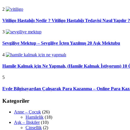
2
Vitiligo Hastalığı Nedir ? Vitiligo Hastalığı Tedavisi Nasıl Yapılır ?
3
Sevgiliye Mektup – Sevgiliye İçten Yazılmış 20 Aşk Mektubu
4
Hamile Kalmak için Ne Yapmalı, (Hamile Kalmak İstiyorum) 10 
5
Evde Bilgisayardan Çalışarak Para Kazanma – Online Para Kaz
Kategoriler
Anne – Çocuk
(26)
Hamilelik
(18)
Aşk – İlişkiler
(10)
Cinsellik
(2)