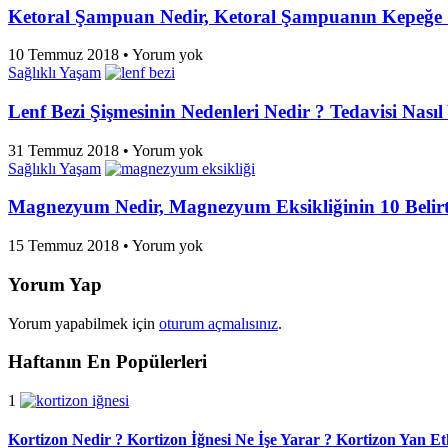
Ketoral Şampuan Nedir, Ketoral Şampuanın Kepeğe 
10 Temmuz 2018
•
Yorum yok
Sağlıklı Yaşam
Lenf Bezi Şişmesinin Nedenleri Nedir ? Tedavisi Nasıl 
31 Temmuz 2018
•
Yorum yok
Sağlıklı Yaşam
Magnezyum Nedir, Magnezyum Eksikliğinin 10 Belirt
15 Temmuz 2018
•
Yorum yok
Yorum Yap
Yorum yapabilmek için
oturum açmalısınız
.
Haftanın En Popülerleri
1
Kortizon Nedir ? Kortizon İğnesi Ne İşe Yarar ? Kortizon Yan Etk