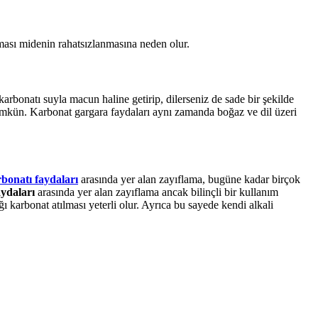
ılması midenin rahatsızlanmasına neden olur.
arbonatı suyla macun haline getirip, dilerseniz de sade bir şekilde
mkün. Karbonat gargara faydaları aynı zamanda boğaz ve dil üzeri
rbonatı faydaları
arasında yer alan zayıflama, bugüne kadar birçok
aydaları
arasında yer alan zayıflama ancak bilinçli bir kullanım
ı karbonat atılması yeterli olur. Ayrıca bu sayede kendi alkali