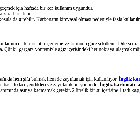
 geçmek için haftada bir kez kullanım uygundur.
zararlı olabilir.
i koşula da girebilir. Karbonatın kimyasal olması nedeniyle fazla kullan
ullanımı da karbonatın içeriğine ve formuna göre şekillenir. Dilerseniz k
a. Çünkü gargara yöntemiyle ağız içerisindeki her noktaya ulaşmak mü
rafında hem şifa bulmak hem de zayıflamak için kullanılıyor.
İngiliz ka
 hastalıkları yendikleri ve zayıfladıkları yönünde.
İngiliz karbonatı f
ımında aşırıya kaçmamak gerekir. 2 litrelik bir su içerisine 1 tatlı kaşığ