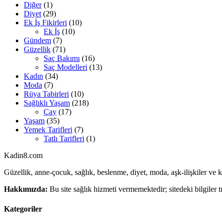
Diğer
(1)
Diyet
(29)
Ek İş Fikirleri
(10)
Ek İş
(10)
Gündem
(7)
Güzellik
(71)
Saç Bakımı
(16)
Saç Modelleri
(13)
Kadın
(34)
Moda
(7)
Rüya Tabirleri
(10)
Sağlıklı Yaşam
(218)
Çay
(17)
Yaşam
(35)
Yemek Tarifleri
(7)
Tatlı Tarifleri
(1)
Kadin
8
.com
Güzellik, anne-çocuk, sağlık, beslenme, diyet, moda, aşk-ilişkiler ve 
Hakkımızda:
Bu site sağlık hizmeti vermemektedir; sitedeki bilgiler t
Kategoriler