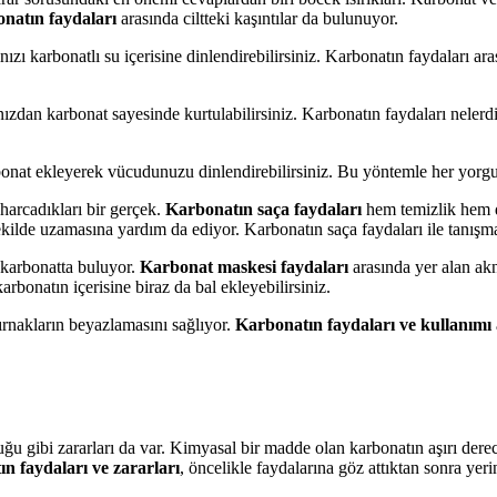
natın faydaları
arasında ciltteki kaşıntılar da bulunuyor.
ızı karbonatlı su içerisine dinlendirebilirsiniz. Karbonatın faydaları 
ızdan karbonat sayesinde kurtulabilirsiniz. Karbonatın faydaları nelerdi
bonat ekleyerek vücudunuzu dinlendirebilirsiniz. Bu yöntemle her yorgun
 harcadıkları bir gerçek.
Karbonatın saça faydaları
hem temizlik hem d
kilde uzamasına yardım da ediyor. Karbonatın saça faydaları ile tanışma
 karbonatta buluyor.
Karbonat maskesi faydaları
arasında yer alan akn
arbonatın içerisine biraz da bal ekleyebilirsiniz.
ırnakların beyazlamasını sağlıyor.
Karbonatın faydaları ve kullanımı
uğu gibi zararları da var. Kimyasal bir madde olan karbonatın aşırı der
n faydaları ve zararları
, öncelikle faydalarına göz attıktan sonra yeri