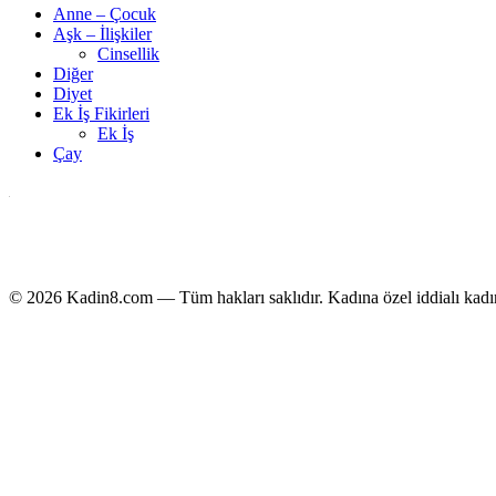
Anne – Çocuk
Aşk – İlişkiler
Cinsellik
Diğer
Diyet
Ek İş Fikirleri
Ek İş
Çay
© 2026 Kadin8.com — Tüm hakları saklıdır.
Kadına özel iddialı kadın