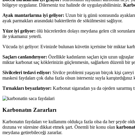
bölgeye uygulanır. Dilerseniz toz halinde de uygulayabilirsiniz.
Karbo
Ayak mantarlarına iyi geliyor:
Uzun bir iş günü sonrasında ayakların
ayak parmakları arasındaki bakterilerin de sökülmesini sağlıyor.
Yüze iyi geliyor:
ölü hücrelerden dolayı meydana gelen cilt sorunların
ile yıkamanız yeterli.
Vücuda iyi geliyor: Evinizde bulunan küvetin içerisine bir miktar kar
Saçları canlandırıyor:
Özellikle kadınların saçları için uzun uğraşlar
miktar karbonat saç köklerinizin güçlenmesin, sağlarken düzenli bir şe
Sivilceleri tedavi ediyor:
Sivilce problemi yaşayan birçok kişi çareyi
maskesi faydaları çok daha fazla olsun isterseniz suyla karıştırdığınız k
Tırnakları beyazlatıyor:
Karbonat sigaradan ya da ojeden sararmış t
Karbonatın Zararları
Karbonatın faydaları ve kullanımı oldukça fazla olsa da her şeyde old
dozuna ve süresine dikkat etmek şart. Önemli bir konu olan
karbonatı
meydana getirebileceği zararlar.