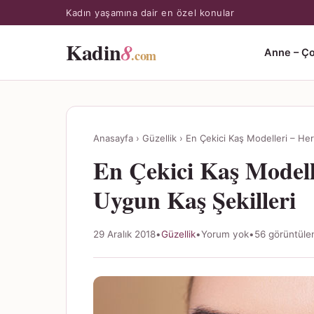
Kadın yaşamına dair en özel konular
Kadin
8
.com
Anne – Ç
Anasayfa
›
Güzellik
›
En Çekici Kaş Modelleri – He
En Çekici Kaş Modell
Uygun Kaş Şekilleri
29 Aralık 2018
•
Güzellik
•
Yorum yok
•
56 görüntül