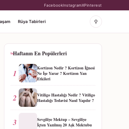
Facebook
Instagram
X
Pinterest
⚲
Yaşam
Rüya Tabirleri
Haftanın En Popülerleri
Kortizon Nedir ? Kortizon İğnesi
1
Ne İşe Yarar ? Kortizon Yan
Etkileri
Vitiligo Hastalığı Nedir ? Vitiligo
2
Hastalığı Tedavisi Nasıl Yapılır ?
Sevgiliye Mektup – Sevgiliye
3
İçten Yazılmış 20 Aşk Mektubu