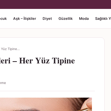
ocuk
Aşk – İlişkiler
Diyet
Güzellik
Moda
Sağlıklı 
r Yüz Tipine…
eri – Her Yüz Tipine
enme