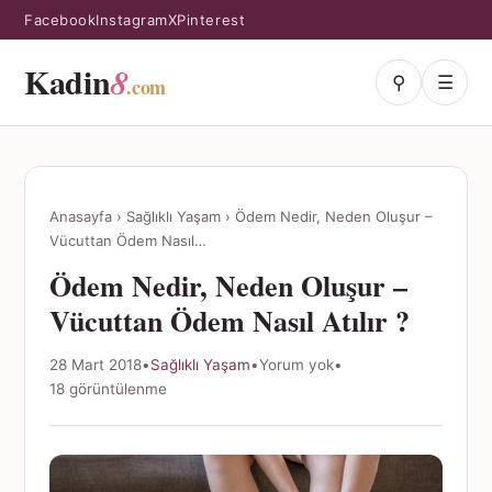
Facebook
Instagram
X
Pinterest
Kadin
8
⚲
☰
.com
Anasayfa
›
Sağlıklı Yaşam
›
Ödem Nedir, Neden Oluşur –
Vücuttan Ödem Nasıl…
Ödem Nedir, Neden Oluşur –
Vücuttan Ödem Nasıl Atılır ?
28 Mart 2018
•
Sağlıklı Yaşam
•
Yorum yok
•
18 görüntülenme