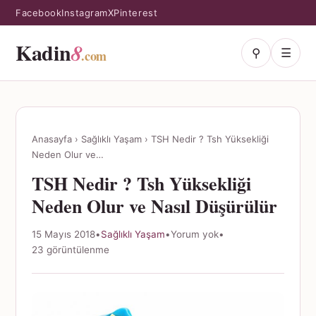
Facebook
Instagram
X
Pinterest
Kadin
8
⚲
☰
.com
Anasayfa
›
Sağlıklı Yaşam
›
TSH Nedir ? Tsh Yüksekliği
Neden Olur ve…
TSH Nedir ? Tsh Yüksekliği
Neden Olur ve Nasıl Düşürülür
15 Mayıs 2018
•
Sağlıklı Yaşam
•
Yorum yok
•
23 görüntülenme