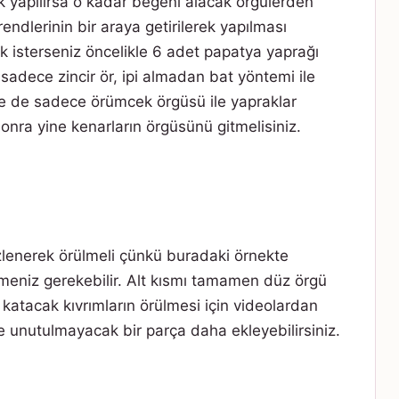
k yapılırsa o kadar beğeni alacak örgülerden
rendlerinin bir araya getirilerek yapılması
k isterseniz öncelikle 6 adet papatya yaprağı
e sadece zincir ör, ipi almadan bat yöntemi ile
nce de sadece örümcek örgüsü ile yapraklar
onra yine kenarların örgüsünü gitmelisiniz.
 izlenerek örülmeli çünkü buradaki örnekte
nemeniz gerekebilir. Alt kısmı tamamen düz örgü
 katacak kıvrımların örülmesi için videolardan
ze unutulmayacak bir parça daha ekleyebilirsiniz.