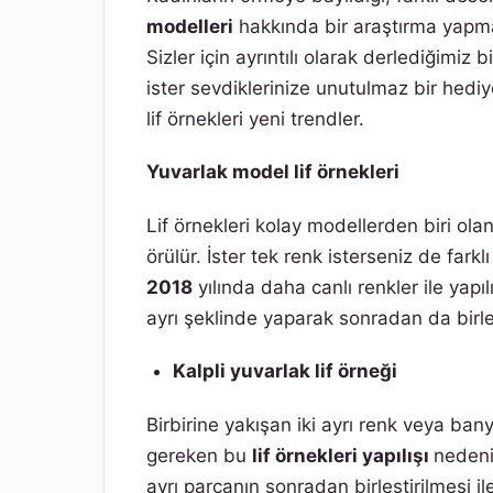
modelleri
hakkında bir araştırma yapm
Sizler için ayrıntılı olarak derlediğimiz 
ister sevdiklerinize unutulmaz bir hediye 
lif örnekleri yeni trendler.
Yuvarlak model lif örnekleri
Lif örnekleri kolay modellerden biri ola
örülür. İster tek renk isterseniz de farklı
2018
yılında daha canlı renkler ile yapılı
ayrı şeklinde yaparak sonradan da birleşt
Kalpli yuvarlak lif örneği
Birbirine yakışan iki ayrı renk veya bany
gereken bu
lif örnekleri yapılışı
nedeni
ayrı parçanın sonradan birleştirilmesi i