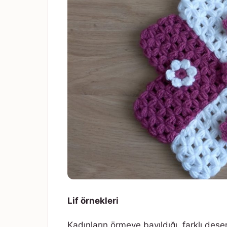
Lif örnekleri
Kadınların örmeye bayıldığı, farklı des