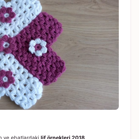
en ve ebatlardaki
lif örnekleri 2018