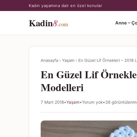
Kadın yaşamına dair en özel konular
Kadin
8
.com
Anne – Ç
Anasayfa
›
Yaşam
›
En Güzel Lif Örnekleri – 2018 L
En Güzel Lif Örnekler
Modelleri
7 Mart 2018
•
Yaşam
•
Yorum yok
•
36 görüntülenm