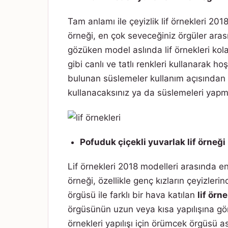
Tam anlamı ile çeyizlik lif örnekleri 201
örneği, en çok seveceğiniz örgüler aras
gözüken model aslında lif örnekleri kola
gibi canlı ve tatlı renkleri kullanarak ho
bulunan süslemeler kullanım açısından sı
kullanacaksınız ya da süslemeleri yapma
Pofuduk
çiçekli yuvarlak lif örneği
Lif örnekleri 2018 modelleri arasında en
örneği, özellikle genç kızların çeyizle
örgüsü ile farklı bir hava katılan
lif örn
örgüsünün uzun veya kısa yapılışına gör
örnekleri yapılışı için örümcek örgüsü