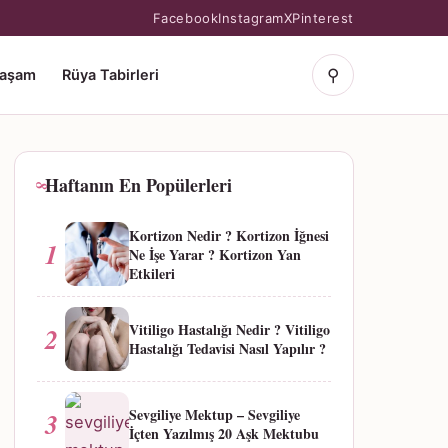
Facebook
Instagram
X
Pinterest
⚲
Yaşam
Rüya Tabirleri
Haftanın En Popülerleri
Kortizon Nedir ? Kortizon İğnesi
1
Ne İşe Yarar ? Kortizon Yan
Etkileri
Vitiligo Hastalığı Nedir ? Vitiligo
2
Hastalığı Tedavisi Nasıl Yapılır ?
Sevgiliye Mektup – Sevgiliye
3
İçten Yazılmış 20 Aşk Mektubu