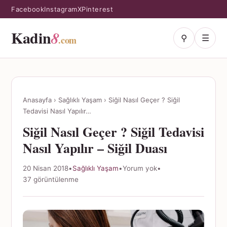
Facebook
Instagram
X
Pinterest
Kadin
8
⚲
☰
.com
Anasayfa
›
Sağlıklı Yaşam
›
Siğil Nasıl Geçer ? Siğil
Tedavisi Nasıl Yapılır…
Siğil Nasıl Geçer ? Siğil Tedavisi
Nasıl Yapılır – Siğil Duası
20 Nisan 2018
•
Sağlıklı Yaşam
•
Yorum yok
•
37 görüntülenme