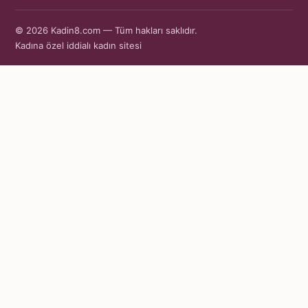
© 2026 Kadin8.com — Tüm hakları saklıdır.
Kadına özel iddialı kadın sitesi