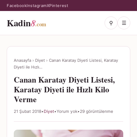
Facebook
Instagram
X
Pinterest
Kadin
8
⚲
☰
.com
Anasayfa
›
Diyet
›
Canan Karatay Diyeti Listesi, Karatay
Diyeti ile Hızlı…
Canan Karatay Diyeti Listesi,
Karatay Diyeti ile Hızlı Kilo
Verme
21 Şubat 2018
•
Diyet
•
Yorum yok
•
29 görüntülenme