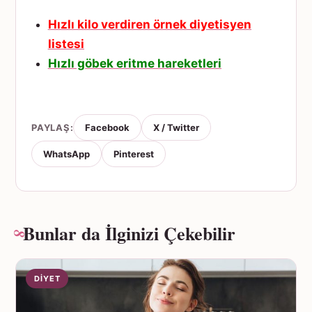
Hızlı kilo verdiren örnek diyetisyen
listesi
Hızlı göbek eritme hareketleri
PAYLAŞ:
Facebook
X / Twitter
WhatsApp
Pinterest
Bunlar da İlginizi Çekebilir
DIYET