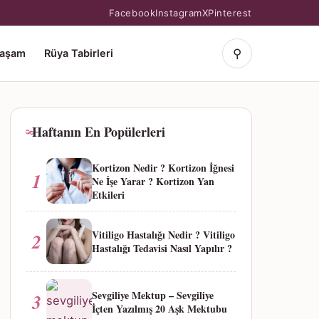
Facebook
Instagram
X
Pinterest
⚲
Yaşam
Rüya Tabirleri
Haftanın En Popülerleri
Kortizon Nedir ? Kortizon İğnesi
1
Ne İşe Yarar ? Kortizon Yan
Etkileri
Vitiligo Hastalığı Nedir ? Vitiligo
2
Hastalığı Tedavisi Nasıl Yapılır ?
Sevgiliye Mektup – Sevgiliye
3
İçten Yazılmış 20 Aşk Mektubu