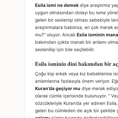
Esila ismi ne demek
diye araştırma ya
uygun olmasından dolayı bu isme yöneli
gelen bir seslenişi olması sebebiyle te
araştırmalara bakılırsa, en çok merak ed
mu?’’ oluyor. Ancak
Esila isminin man
bakımdan çokta manalı bir anlamı olm
seslenilişi için bile seçilebilir.
Esila isminin dini bakımdan bir a
Çoğu kişi erkek veya kız bebeklerine isim
anlamlarına fazlasıyla önem veriyor. Eğ
Kuran’da geçiyor mu
diye merak ediyor
olarak cümle içerisinde bulunuyor. ‘’ V
sözcükleriyle Kuran’da yer edinen Esila
gelen bu cümleden de açık bir şekilde 
anlamı
cümle bazında değerlendirilince