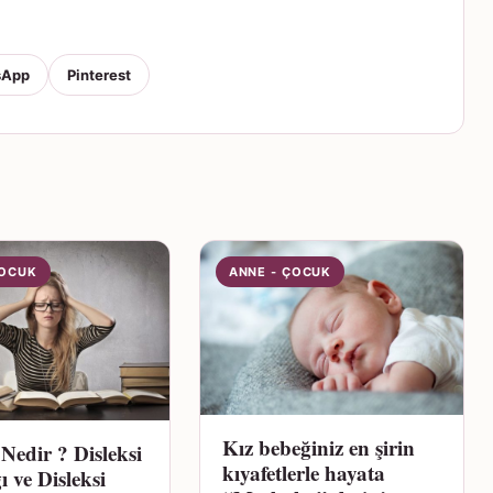
sApp
Pinterest
ÇOCUK
ANNE - ÇOCUK
Kız bebeğiniz en şirin
 Nedir ? Disleksi
kıyafetlerle hayata
ı ve Disleksi