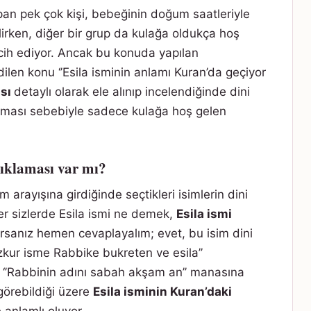
pan pek çok kişi, bebeğinin doğum saatleriyle
rken, diğer bir grup da kulağa oldukça hoş
rcih ediyor. Ancak bu konuda yapılan
ilen konu ‘’Esila isminin anlamı Kuran’da geçiyor
ası
detaylı olarak ele alınıp incelendiğinde dini
aması sebebiyle sadece kulağa hoş gelen
çıklaması var mı?
 arayışına girdiğinde seçtikleri isimlerin dini
er sizlerde Esila ismi ne demek,
Esila ismi
sanız hemen cevaplayalım; evet, bu isim dini
ezkur isme Rabbike bukreten ve esila’’
, ‘’Rabbinin adını sabah akşam an’’ manasına
görebildiği üzere
Esila isminin Kuran’daki
 anlamlı oluyor.