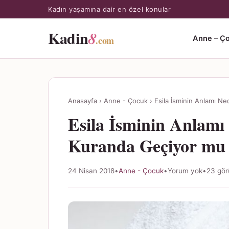
Kadın yaşamına dair en özel konular
Kadin
8
.com
Anne – Ç
Anasayfa
›
Anne - Çocuk
›
Esila İsminin Anlamı Ne
Esila İsminin Anlamı 
Kuranda Geçiyor mu
24 Nisan 2018
•
Anne - Çocuk
•
Yorum yok
•
23 gör