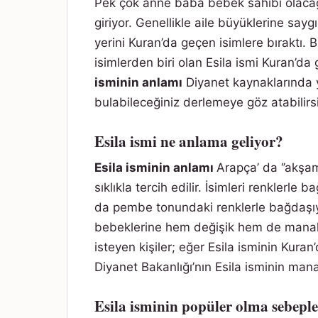
Pek çok anne baba bebek sahibi olacağı
giriyor. Genellikle aile büyüklerine say
yerini Kuran’da geçen isimlere bıraktı.
isimlerden biri olan Esila ismi Kuran’da
isminin anlamı
Diyanet kaynaklarında y
bulabileceğiniz derlemeye göz atabilirsi
Esila ismi ne anlama geliyor?
Esila isminin anlamı
Arapça’ da ‘’akşam
sıklıkla tercih edilir. İsimleri renklerle
da pembe tonundaki renklerle bağdaşıyo
bebeklerine hem değişik hem de manalı
isteyen kişiler; eğer Esila isminin Kura
Diyanet Bakanlığı’nın Esila isminin mana
Esila isminin popüler olma sebeple