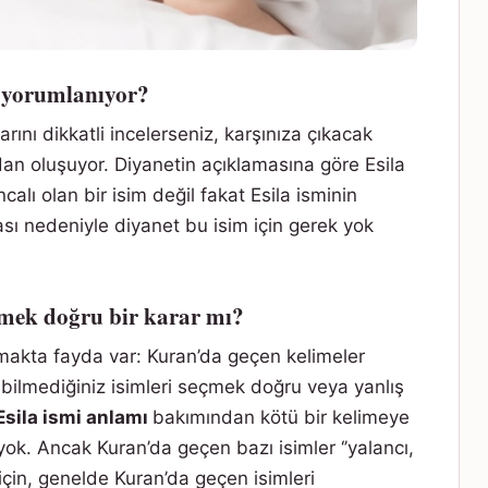
l yorumlanıyor?
arını dikkatli incelerseniz, karşınıza çıkacak
dan oluşuyor. Diyanetin açıklamasına göre Esila
calı olan bir isim değil fakat Esila isminin
sı nedeniyle diyanet bu isim için gerek yok
etmek doğru bir karar mı?
makta fayda var: Kuran’da geçen kelimeler
bilmediğiniz isimleri seçmek doğru veya yanlış
Esila ismi anlamı
bakımından kötü bir kelimeye
yok. Ancak Kuran’da geçen bazı isimler ‘’yalancı,
i için, genelde Kuran’da geçen isimleri