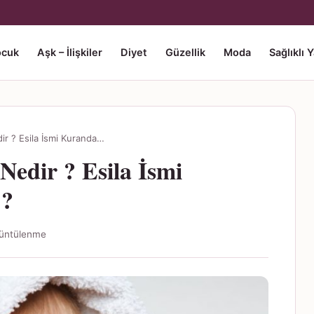
ocuk
Aşk – İlişkiler
Diyet
Güzellik
Moda
Sağlıklı 
dir ? Esila İsmi Kuranda…
Nedir ? Esila İsmi
 ?
üntülenme