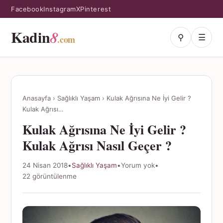
Facebook
Instagram
X
Pinterest
Kadin
8
⚲
☰
.com
Anasayfa
›
Sağlıklı Yaşam
›
Kulak Ağrısına Ne İyi Gelir ?
Kulak Ağrısı…
Kulak Ağrısına Ne İyi Gelir ?
Kulak Ağrısı Nasıl Geçer ?
24 Nisan 2018
•
Sağlıklı Yaşam
•
Yorum yok
•
22 görüntülenme