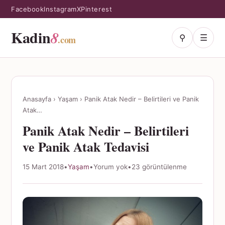
Facebook
Instagram
X
Pinterest
Kadin
8
⚲
☰
.com
Anasayfa
›
Yaşam
›
Panik Atak Nedir – Belirtileri ve Panik
Atak…
Panik Atak Nedir – Belirtileri
ve Panik Atak Tedavisi
15 Mart 2018
•
Yaşam
•
Yorum yok
•
23 görüntülenme