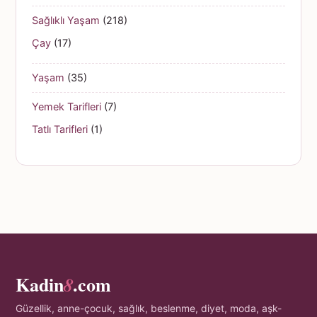
Sağlıklı Yaşam
(218)
Çay
(17)
Yaşam
(35)
Yemek Tarifleri
(7)
Tatlı Tarifleri
(1)
Kadin
.com
8
Güzellik, anne-çocuk, sağlık, beslenme, diyet, moda, aşk-