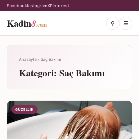
Facebook
Instagram
X
Pinterest
Kadin
8
⚲
☰
.com
Anasayfa
›
Saç Bakımı
Kategori:
Saç Bakımı
GÜZELLIK