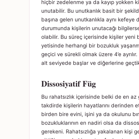
hiçbir zedelenme ya da kayıp yokken kiş
unutabilir. Bu unutkanlık basit bir şekil
başına gelen unutkanlıkla aynı kefeye
durumunda kişilerin unutacağı bilgilerse
olabilir. Bu süreç içerisinde kişiler y
yetisinde herhangi bir bozukluk yaşanmaz
geçici ve sürekli olmak üzere 4’e ayrılır
alt seviyede başlar ve diğerlerine geçti
Dissosiyatif Füg
Bu rahatsızlık içerisinde belki de en az
takdirde kişilerin hayatlarını derinden et
birden bire evini, işini ya da okulunu bı
bozukluklarının en nadiri olsa da dissosi
gerekeni. Rahatsızlığa yakalanan kişi 