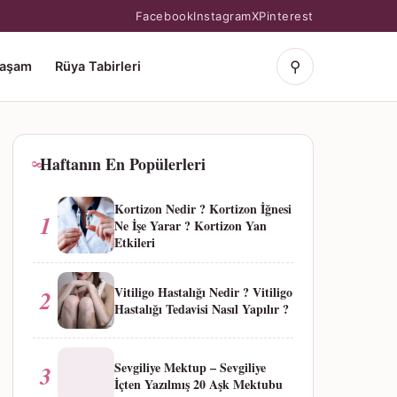
Facebook
Instagram
X
Pinterest
⚲
Yaşam
Rüya Tabirleri
Haftanın En Popülerleri
Kortizon Nedir ? Kortizon İğnesi
1
Ne İşe Yarar ? Kortizon Yan
Etkileri
Vitiligo Hastalığı Nedir ? Vitiligo
2
Hastalığı Tedavisi Nasıl Yapılır ?
Sevgiliye Mektup – Sevgiliye
3
İçten Yazılmış 20 Aşk Mektubu