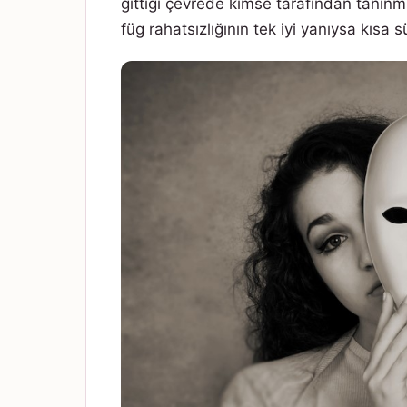
gittiği çevrede kimse tarafından tanınmıy
füg rahatsızlığının tek iyi yanıysa kısa s