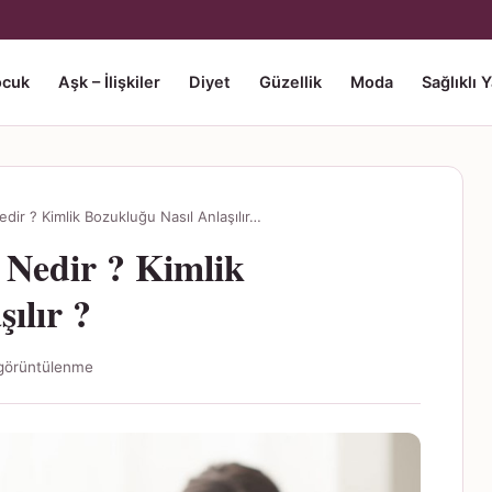
ocuk
Aşk – İlişkiler
Diyet
Güzellik
Moda
Sağlıklı 
edir ? Kimlik Bozukluğu Nasıl Anlaşılır…
 Nedir ? Kimlik
ılır ?
görüntülenme