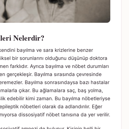
ileri Nelerdir?
 kendini bayılma ve sara krizlerine benzer
iziksel bir sorunlarını olduğunu düşünüp doktora
n farklıdır. Ayrıca bayılma ve nöbet durumları
en gerçekleşir. Bayılma sırasında çevresinde
 veremezler. Bayılma sonrasındaysa bazı hastalar
nmalarla çıkar. Bu ağlamalara saç, baş yolma,
lik edebilir kimi zaman. Bu bayılma nöbetleriyse
ileptik nöbetleri olarak da adlandırılır. Eğer
amıyorsa dissosiyatif nöbet tanısına da yer verilir.
sosiyatif amnezi de bulunur. Kişinin belli bir