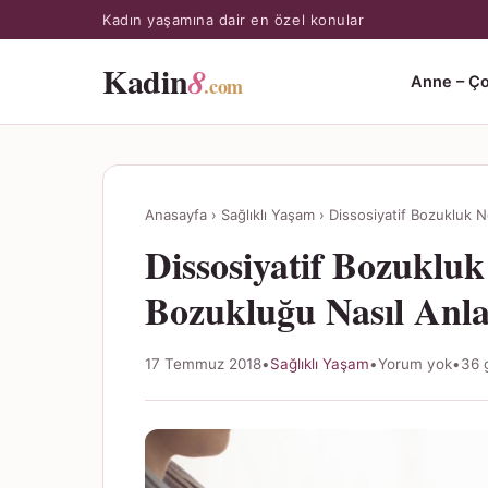
Kadın yaşamına dair en özel konular
Kadin
8
.com
Anne – Ç
Anasayfa
›
Sağlıklı Yaşam
›
Dissosiyatif Bozukluk N
Dissosiyatif Bozukluk
Bozukluğu Nasıl Anlaş
17 Temmuz 2018
•
Sağlıklı Yaşam
•
Yorum yok
•
36 