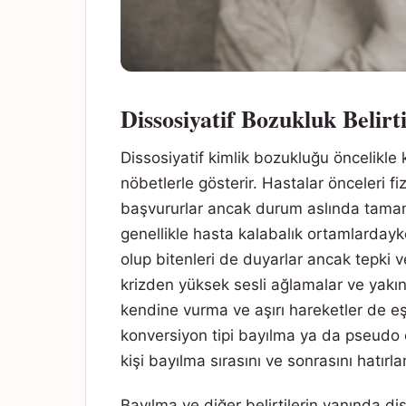
Dissosiyatif Bozukluk Belirt
Dissosiyatif kimlik bozukluğu öncelikle
nöbetlerle gösterir. Hastalar önceleri f
başvururlar ancak durum aslında tamame
genellikle hasta kalabalık ortamlardayk
olup bitenleri de duyarlar ancak tepki
krizden yüksek sesli ağlamalar ve yakı
kendine vurma ve aşırı hareketler de eş
konversiyon tipi bayılma ya da pseudo ep
kişi bayılma sırasını ve sonrasını hatırl
Bayılma ve diğer belirtilerin yanında dis