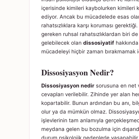
içerisinde kimileri kaybolurken kimiler
ediyor. Ancak bu mücadelede esas olan 
rahatsızlıklara karşı koruması gerektiği
gereken ruhsal rahatsızlıklardan biri d
gelebilecek olan
dissosiyatif
hakkında 
mücadeleyi hiçbir zaman bırakmamak içi
Dissosiyasyon Nedir?
Dissosiyasyon nedir
sorusuna en net 
cevapları verilebilir. Zihinde yer alan h
kopartabilir. Bunun ardından bu anı, bi
olur ya da mümkün olmaz. Dissosiyasyon
işlevlerinin tam anlamıyla gerçekleşmediğ
meydana gelen bu bozulma için dışarıd
durum psikolojik nedenlerle yaşanabilir