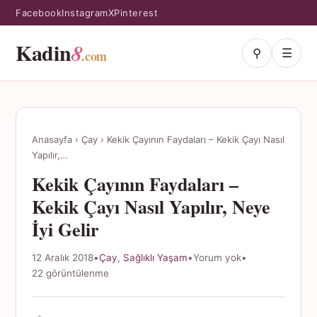
Facebook
Instagram
X
Pinterest
Kadin
8
⚲
☰
.com
Anasayfa
›
Çay
›
Kekik Çayının Faydaları – Kekik Çayı Nasıl
Yapılır,…
Kekik Çayının Faydaları –
Kekik Çayı Nasıl Yapılır, Neye
İyi Gelir
12 Aralık 2018
•
Çay
,
Sağlıklı Yaşam
•
Yorum yok
•
22 görüntülenme